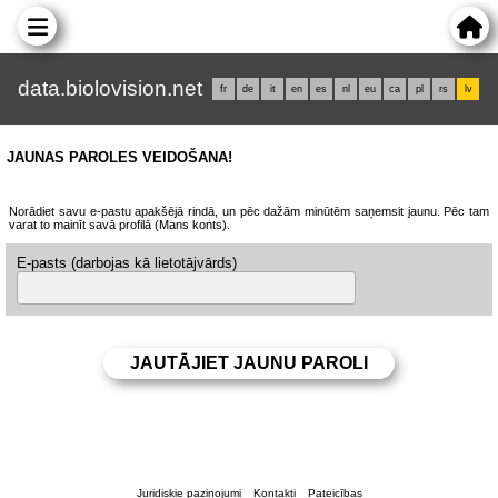
data.biolovision.net
fr
de
it
en
es
nl
eu
ca
pl
rs
lv
JAUNAS PAROLES VEIDOŠANA!
Norādiet savu e-pastu apakšējā rindā, un pēc dažām minūtēm saņemsit jaunu. Pēc tam
varat to mainīt savā profilā (Mans konts).
E-pasts (darbojas kā lietotājvārds)
Juridiskie paziņojumi
Kontakti
Pateicības