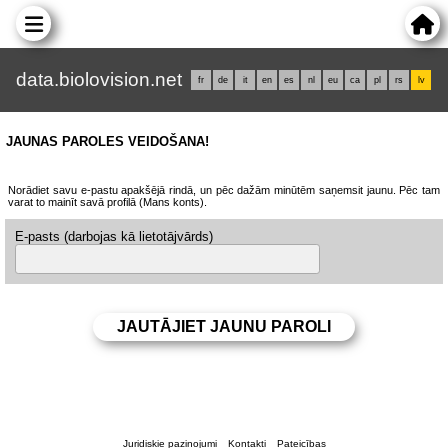
data.biolovision.net
fr
de
it
en
es
nl
eu
ca
pl
rs
lv
JAUNAS PAROLES VEIDOŠANA!
Norādiet savu e-pastu apakšējā rindā, un pēc dažām minūtēm saņemsit jaunu. Pēc tam
varat to mainīt savā profilā (Mans konts).
E-pasts (darbojas kā lietotājvārds)
Juridiskie paziņojumi
Kontakti
Pateicības