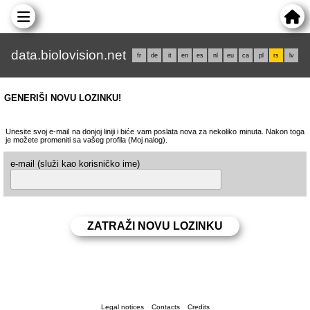
data.biolovision.net
fr
de
it
en
es
nl
eu
ca
pl
rs
lv
GENERIŠI NOVU LOZINKU!
Unesite svoj e-mail na donjoj liniji i biće vam poslata nova za nekoliko minuta. Nakon toga
je možete promeniti sa vašeg profila (Moj nalog).
e-mail (služi kao korisničko ime)
Legal notices
Contacts
Credits