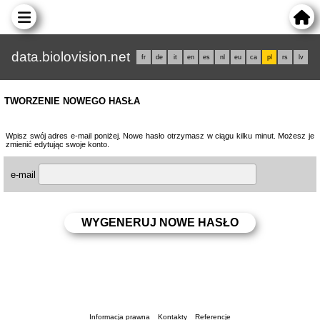
data.biolovision.net
fr
de
it
en
es
nl
eu
ca
pl
rs
lv
TWORZENIE NOWEGO HASŁA
Wpisz swój adres e-mail poniżej. Nowe hasło otrzymasz w ciągu kilku minut. Możesz je
zmienić edytując swoje konto.
e-mail
Informacja prawna
Kontakty
Referencje