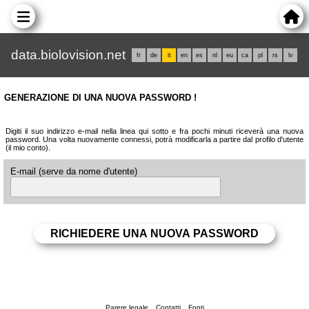
data.biolovision.net
fr
de
it
en
es
nl
eu
ca
pl
rs
lv
GENERAZIONE DI UNA NUOVA PASSWORD !
Digiti il suo indirizzo e-mail nella linea qui sotto e fra pochi minuti riceverà una nuova
password. Una volta nuovamente connessi, potrà modificarla a partire dal profilo d'utente
(il mio conto).
E-mail (serve da nome d'utente)
Parere legale
Contatti
Fonti