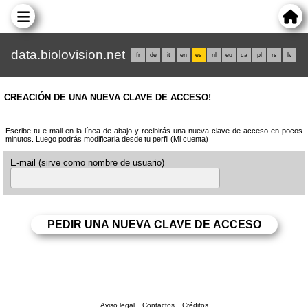
data.biolovision.net
fr
de
it
en
es
nl
eu
ca
pl
rs
lv
CREACIÓN DE UNA NUEVA CLAVE DE ACCESO!
Escribe tu e-mail en la línea de abajo y recibirás una nueva clave de acceso en pocos
minutos. Luego podrás modificarla desde tu perfil (Mi cuenta)
E-mail (sirve como nombre de usuario)
Aviso legal
Contactos
Créditos