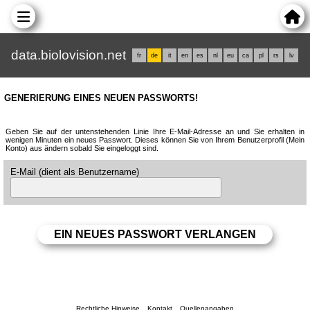
data.biolovision.net
fr
de
it
en
es
nl
eu
ca
pl
rs
lv
GENERIERUNG EINES NEUEN PASSWORTS!
Geben Sie auf der untenstehenden Linie Ihre E-Mail-Adresse an und Sie erhalten in
wenigen Minuten ein neues Passwort. Dieses können Sie von Ihrem Benutzerprofil (Mein
Konto) aus ändern sobald Sie eingeloggt sind.
E-Mail (dient als Benutzername)
Rechtliche Hinweise
Kontakt
Quellenangaben