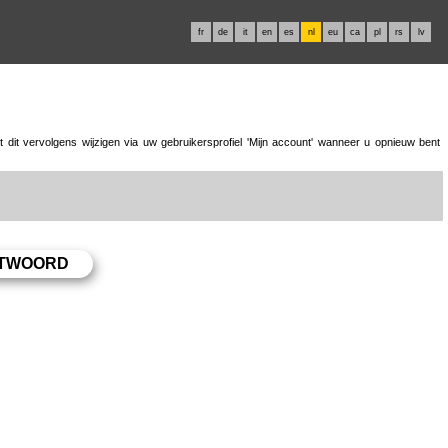
fr
de
it
en
es
nl
eu
ca
pl
rs
lv
dit vervolgens wijzigen via uw gebruikersprofiel 'Mijn account' wanneer u opnieuw bent