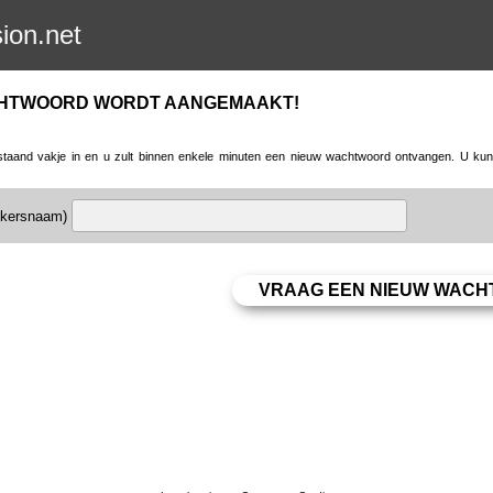
sion.net
CHTWOORD WORDT AANGEMAAKT!
taand vakje in en u zult binnen enkele minuten een nieuw wachtwoord ontvangen. U kunt 
uikersnaam)