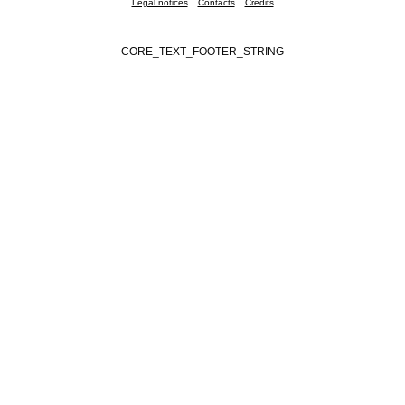
Legal notices
Contacts
Credits
CORE_TEXT_FOOTER_STRING