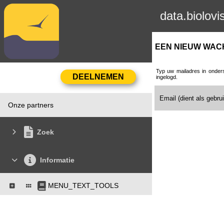
data.biolovi
EEN NIEUW WA
Typ uw mailadres in onders
ingelogd.
Email (dient als gebr
Onze partners
Zoek
Informatie
MENU_TEXT_TOOLS