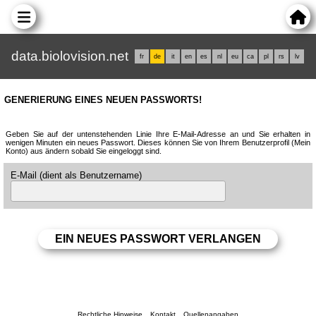
data.biolovision.net
fr
de
it
en
es
nl
eu
ca
pl
rs
lv
GENERIERUNG EINES NEUEN PASSWORTS!
Geben Sie auf der untenstehenden Linie Ihre E-Mail-Adresse an und Sie erhalten in
wenigen Minuten ein neues Passwort. Dieses können Sie von Ihrem Benutzerprofil (Mein
Konto) aus ändern sobald Sie eingeloggt sind.
E-Mail (dient als Benutzername)
Rechtliche Hinweise
Kontakt
Quellenangaben