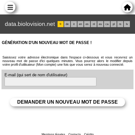
data.biolovision.net
fr
de
it
en
es
nl
eu
ca
pl
rs
lv
GÉNÉRATION D'UN NOUVEAU MOT DE PASSE !
Saisissez votre adresse électronique dans l'espace ci-dessous et vous recevrez un
nouveau mot de passe d'ici quelques minutes. Vous pourrez alors le modifier depuis
votre profil d'utilisateur (Mon compte) une fois que vous serez à nouveau connecté.
E-mail (qui sert de nom d'utilisateur)
Mentions légales
Contacts
Crédits