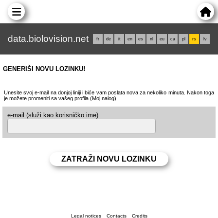
data.biolovision.net
fr
de
it
en
es
nl
eu
ca
pl
rs
lv
GENERIŠI NOVU LOZINKU!
Unesite svoj e-mail na donjoj liniji i biće vam poslata nova za nekoliko minuta. Nakon toga
je možete promeniti sa vašeg profila (Moj nalog).
e-mail (služi kao korisničko ime)
Legal notices
Contacts
Credits