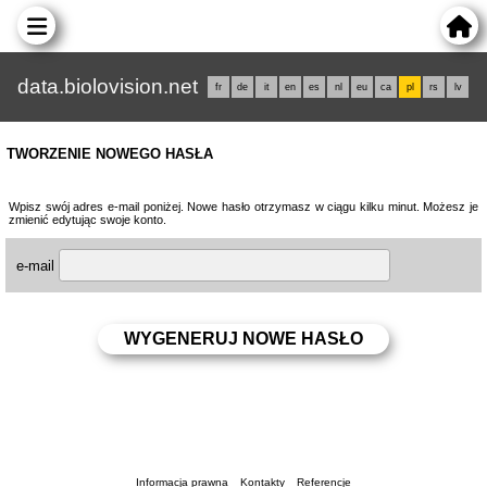
data.biolovision.net
fr
de
it
en
es
nl
eu
ca
pl
rs
lv
TWORZENIE NOWEGO HASŁA
Wpisz swój adres e-mail poniżej. Nowe hasło otrzymasz w ciągu kilku minut. Możesz je
zmienić edytując swoje konto.
e-mail
Informacja prawna
Kontakty
Referencje