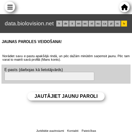
data.biolovision.net
fr
de
it
en
es
nl
eu
ca
pl
rs
lv
JAUNAS PAROLES VEIDOŠANA!
Norādiet savu e-pastu apakšējā rindā, un pēc dažām minūtēm saņemsit jaunu. Pēc tam
varat to mainīt savā profilā (Mans konts).
E-pasts (darbojas kā lietotājvārds)
Juridiskie paziņojumi
Kontakti
Pateicības