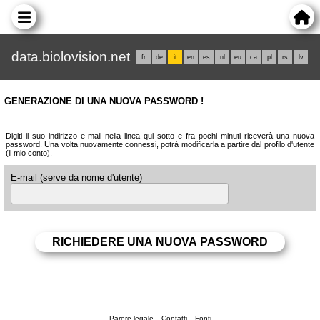
data.biolovision.net
fr
de
it
en
es
nl
eu
ca
pl
rs
lv
GENERAZIONE DI UNA NUOVA PASSWORD !
Digiti il suo indirizzo e-mail nella linea qui sotto e fra pochi minuti riceverà una nuova
password. Una volta nuovamente connessi, potrà modificarla a partire dal profilo d'utente
(il mio conto).
E-mail (serve da nome d'utente)
Parere legale
Contatti
Fonti