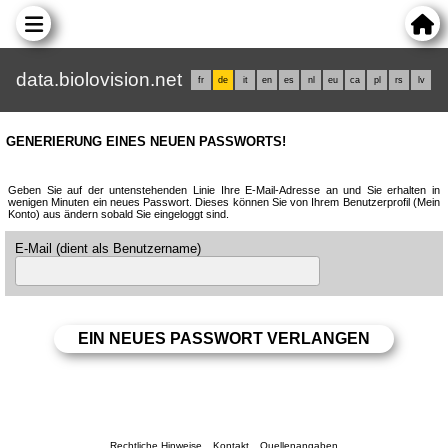
data.biolovision.net
fr
de
it
en
es
nl
eu
ca
pl
rs
lv
GENERIERUNG EINES NEUEN PASSWORTS!
Geben Sie auf der untenstehenden Linie Ihre E-Mail-Adresse an und Sie erhalten in
wenigen Minuten ein neues Passwort. Dieses können Sie von Ihrem Benutzerprofil (Mein
Konto) aus ändern sobald Sie eingeloggt sind.
E-Mail (dient als Benutzername)
Rechtliche Hinweise
Kontakt
Quellenangaben