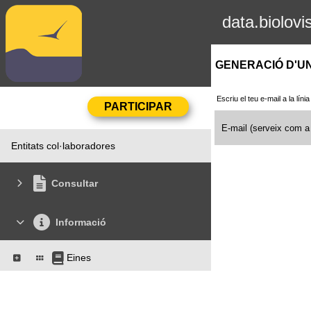
data.biolovi
GENERACIÓ D'UN
Escriu el teu e-mail a la lí
E-mail (serveix com a
Entitats col·laboradores
Consultar
Informació
Eines