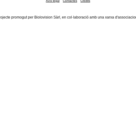
Avís legal
Contactes
Crèdits
rojecte promogut per Biolovision Sàrl, en col·laboració amb una xarxa d'associacio