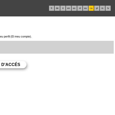
fr
de
it
en
es
nl
eu
ca
pl
rs
lv
teu perfil (El meu compte).