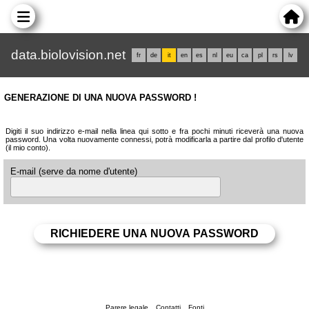
data.biolovision.net
fr
de
it
en
es
nl
eu
ca
pl
rs
lv
GENERAZIONE DI UNA NUOVA PASSWORD !
Digiti il suo indirizzo e-mail nella linea qui sotto e fra pochi minuti riceverà una nuova
password. Una volta nuovamente connessi, potrà modificarla a partire dal profilo d'utente
(il mio conto).
E-mail (serve da nome d'utente)
Parere legale
Contatti
Fonti