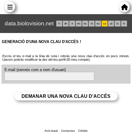
data.biolovision.net
fr
de
it
en
es
nl
eu
ca
pl
rs
lv
GENERACIÓ D'UNA NOVA CLAU D'ACCÉS !
Escriu el teu e-mail a la línia de sota i rebràs una nova clau d'accés en pocs minuts.
Llavors podràs modificar-la des del teu perfil (El meu compte).
E-mail (serveix com a nom d'usuari)
Avís legal
Contactes
Crèdits