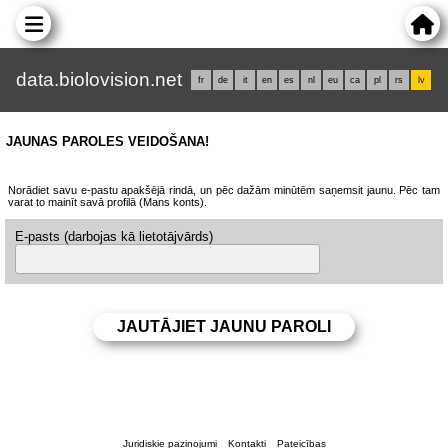
data.biolovision.net
fr
de
it
en
es
nl
eu
ca
pl
rs
lv
JAUNAS PAROLES VEIDOŠANA!
Norādiet savu e-pastu apakšējā rindā, un pēc dažām minūtēm saņemsit jaunu. Pēc tam
varat to mainīt savā profilā (Mans konts).
E-pasts (darbojas kā lietotājvārds)
Juridiskie paziņojumi
Kontakti
Pateicības