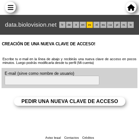
data.biolovision.net
fr
de
it
en
es
nl
eu
ca
pl
rs
lv
CREACIÓN DE UNA NUEVA CLAVE DE ACCESO!
Escribe tu e-mail en la línea de abajo y recibirás una nueva clave de acceso en pocos
minutos. Luego podrás modificarla desde tu perfil (Mi cuenta)
E-mail (sirve como nombre de usuario)
Aviso legal
Contactos
Créditos