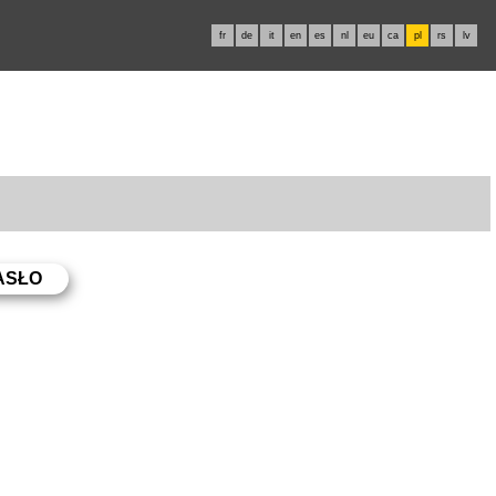
fr
de
it
en
es
nl
eu
ca
pl
rs
lv