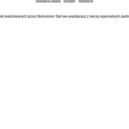
Informacja prawna
Kontakty
Referencje
ekt realizowanych przez Biolovision Sàrl we współpracy z siecią regionalnych part