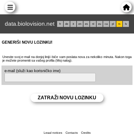
data.biolovision.net
fr
de
it
en
es
nl
eu
ca
pl
rs
lv
GENERIŠI NOVU LOZINKU!
Unesite svoj e-mail na donjoj liniji i biće vam poslata nova za nekoliko minuta. Nakon toga
je možete promeniti sa vašeg profila (Moj nalog).
e-mail (služi kao korisničko ime)
Legal notices
Contacts
Credits