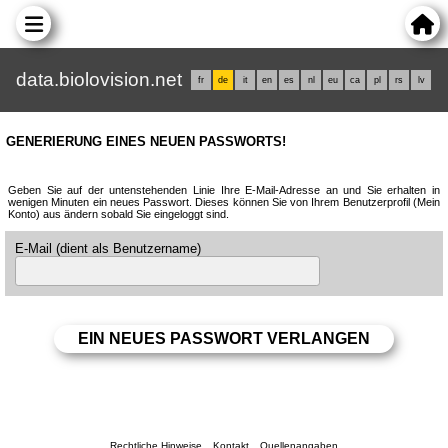
data.biolovision.net
fr
de
it
en
es
nl
eu
ca
pl
rs
lv
GENERIERUNG EINES NEUEN PASSWORTS!
Geben Sie auf der untenstehenden Linie Ihre E-Mail-Adresse an und Sie erhalten in
wenigen Minuten ein neues Passwort. Dieses können Sie von Ihrem Benutzerprofil (Mein
Konto) aus ändern sobald Sie eingeloggt sind.
E-Mail (dient als Benutzername)
Rechtliche Hinweise
Kontakt
Quellenangaben