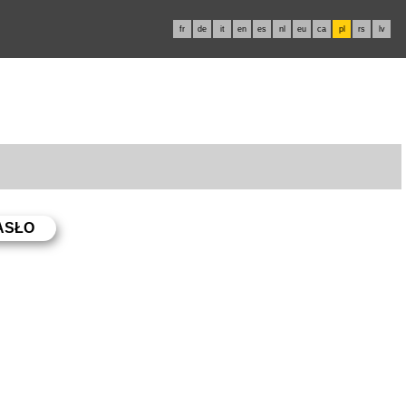
fr
de
it
en
es
nl
eu
ca
pl
rs
lv