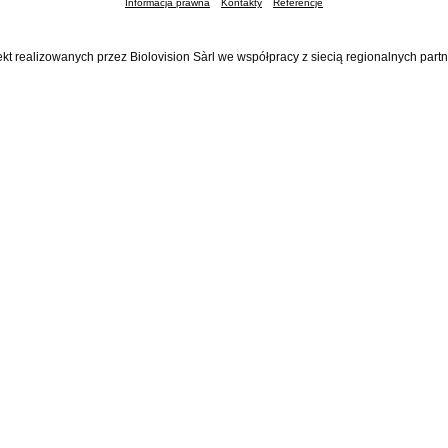
Informacja prawna
Kontakty
Referencje
ekt realizowanych przez Biolovision Sàrl we współpracy z siecią regionalnych part