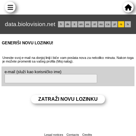
data.biolovision.net
fr
de
it
en
es
nl
eu
ca
pl
rs
lv
GENERIŠI NOVU LOZINKU!
Unesite svoj e-mail na donjoj liniji i biće vam poslata nova za nekoliko minuta. Nakon toga
je možete promeniti sa vašeg profila (Moj nalog).
e-mail (služi kao korisničko ime)
Legal notices
Contacts
Credits