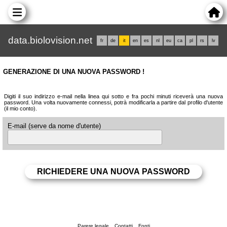
data.biolovision.net
fr
de
it
en
es
nl
eu
ca
pl
rs
lv
GENERAZIONE DI UNA NUOVA PASSWORD !
Digiti il suo indirizzo e-mail nella linea qui sotto e fra pochi minuti riceverà una nuova
password. Una volta nuovamente connessi, potrà modificarla a partire dal profilo d'utente
(il mio conto).
E-mail (serve da nome d'utente)
Parere legale
Contatti
Fonti