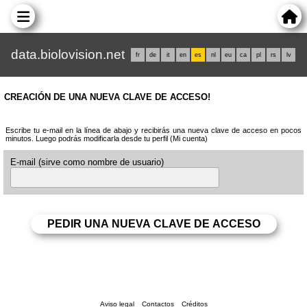
data.biolovision.net
fr
de
it
en
es
nl
eu
ca
pl
rs
lv
CREACIÓN DE UNA NUEVA CLAVE DE ACCESO!
Escribe tu e-mail en la línea de abajo y recibirás una nueva clave de acceso en pocos
minutos. Luego podrás modificarla desde tu perfil (Mi cuenta)
E-mail (sirve como nombre de usuario)
Aviso legal
Contactos
Créditos