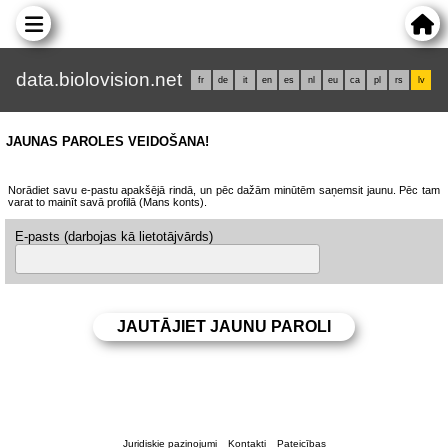
data.biolovision.net
fr
de
it
en
es
nl
eu
ca
pl
rs
lv
JAUNAS PAROLES VEIDOŠANA!
Norādiet savu e-pastu apakšējā rindā, un pēc dažām minūtēm saņemsit jaunu. Pēc tam
varat to mainīt savā profilā (Mans konts).
E-pasts (darbojas kā lietotājvārds)
Juridiskie paziņojumi
Kontakti
Pateicības