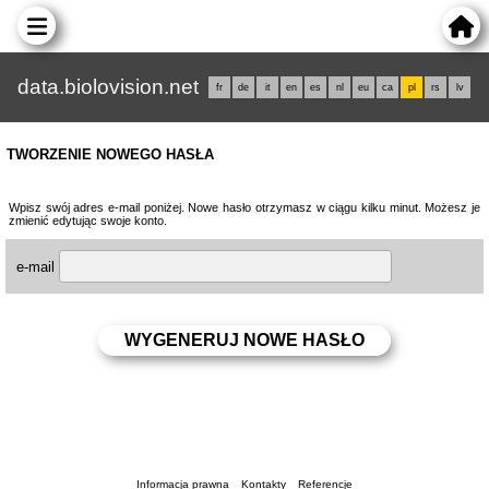
data.biolovision.net
fr
de
it
en
es
nl
eu
ca
pl
rs
lv
TWORZENIE NOWEGO HASŁA
Wpisz swój adres e-mail poniżej. Nowe hasło otrzymasz w ciągu kilku minut. Możesz je
zmienić edytując swoje konto.
e-mail
Informacja prawna
Kontakty
Referencje