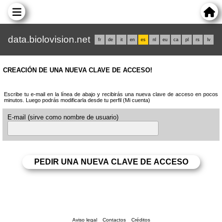
data.biolovision.net
fr
de
it
en
es
nl
eu
ca
pl
rs
lv
CREACIÓN DE UNA NUEVA CLAVE DE ACCESO!
Escribe tu e-mail en la línea de abajo y recibirás una nueva clave de acceso en pocos
minutos. Luego podrás modificarla desde tu perfil (Mi cuenta)
E-mail (sirve como nombre de usuario)
Aviso legal
Contactos
Créditos