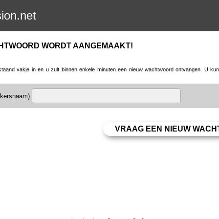
sion.net
CHTWOORD WORDT AANGEMAAKT!
taand vakje in en u zult binnen enkele minuten een nieuw wachtwoord ontvangen. U kunt 
uikersnaam)