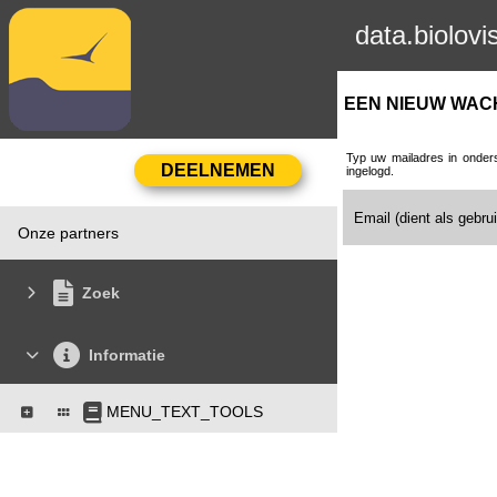
data.biolovi
EEN NIEUW WA
Typ uw mailadres in onders
ingelogd.
Email (dient als gebr
Onze partners
Zoek
Informatie
MENU_TEXT_TOOLS