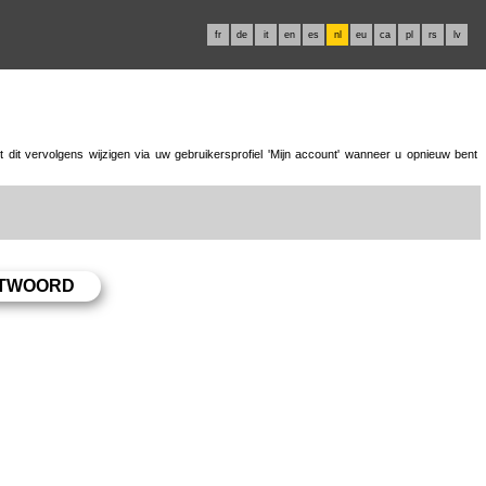
fr
de
it
en
es
nl
eu
ca
pl
rs
lv
dit vervolgens wijzigen via uw gebruikersprofiel 'Mijn account' wanneer u opnieuw bent