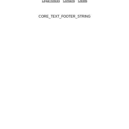
Legal notices
Contacts
Credits
CORE_TEXT_FOOTER_STRING