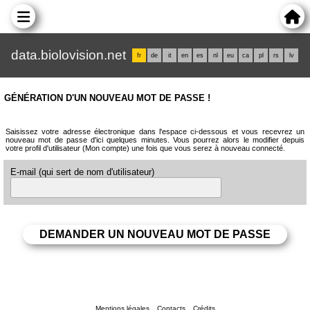
data.biolovision.net
fr
de
it
en
es
nl
eu
ca
pl
rs
lv
GÉNÉRATION D'UN NOUVEAU MOT DE PASSE !
Saisissez votre adresse électronique dans l'espace ci-dessous et vous recevrez un
nouveau mot de passe d'ici quelques minutes. Vous pourrez alors le modifier depuis
votre profil d'utilisateur (Mon compte) une fois que vous serez à nouveau connecté.
E-mail (qui sert de nom d'utilisateur)
Mentions légales
Contacts
Crédits