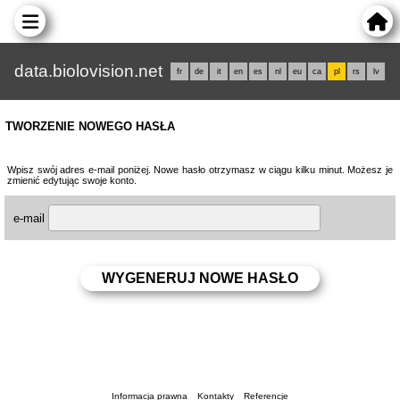
data.biolovision.net
fr
de
it
en
es
nl
eu
ca
pl
rs
lv
TWORZENIE NOWEGO HASŁA
Wpisz swój adres e-mail poniżej. Nowe hasło otrzymasz w ciągu kilku minut. Możesz je
zmienić edytując swoje konto.
e-mail
Informacja prawna
Kontakty
Referencje