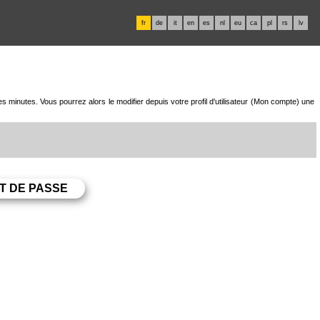
fr
de
it
en
es
nl
eu
ca
pl
rs
lv
minutes. Vous pourrez alors le modifier depuis votre profil d'utilisateur (Mon compte) une