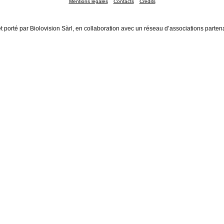
Mentions légales
Contacts
Crédits
t porté par Biolovision Sàrl, en collaboration avec un réseau d’associations parten