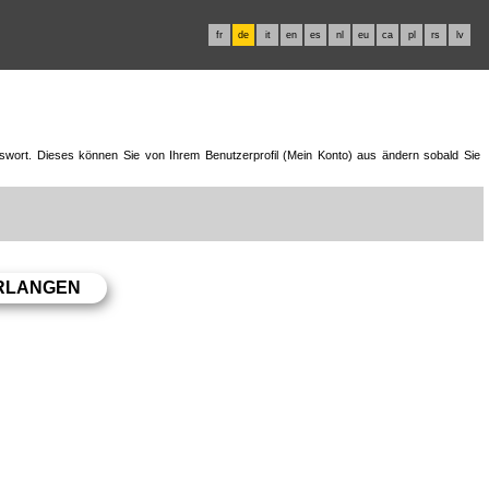
fr
de
it
en
es
nl
eu
ca
pl
rs
lv
swort. Dieses können Sie von Ihrem Benutzerprofil (Mein Konto) aus ändern sobald Sie