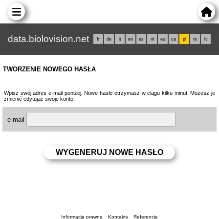
data.biolovision.net
fr
de
it
en
es
nl
eu
ca
pl
rs
lv
TWORZENIE NOWEGO HASŁA
Wpisz swój adres e-mail poniżej. Nowe hasło otrzymasz w ciągu kilku minut. Możesz je
zmienić edytując swoje konto.
e-mail
Informacja prawna
Kontakty
Referencje