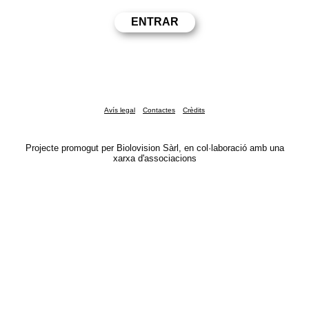
Avís legal
Contactes
Crèdits
Projecte promogut per Biolovision Sàrl, en col·laboració amb una
xarxa d'associacions