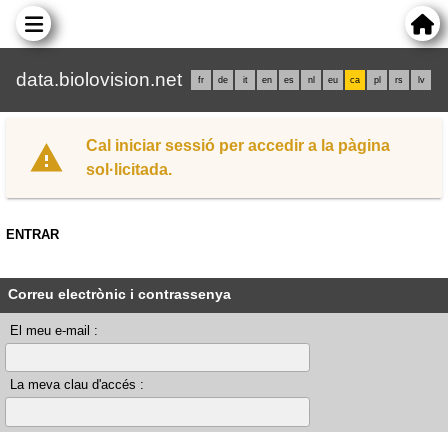
data.biolovision.net
fr
de
it
en
es
nl
eu
ca
pl
rs
lv
Cal iniciar sessió per accedir a la pàgina
sol·licitada.
ENTRAR
Correu electrònic i contrassenya
El meu e-mail :
La meva clau d'accés :