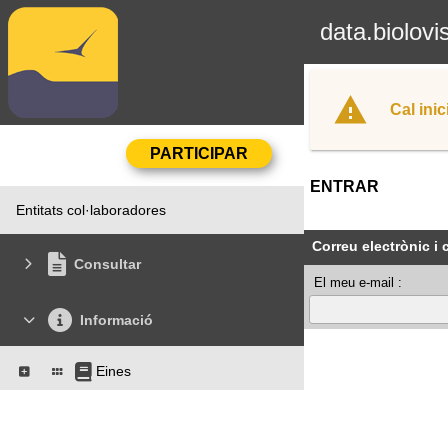
data.biolovi
Cal inic
ENTRAR
Entitats col·laboradores
Correu electrònic i
Consultar
El meu e-mail :
Informació
Eines