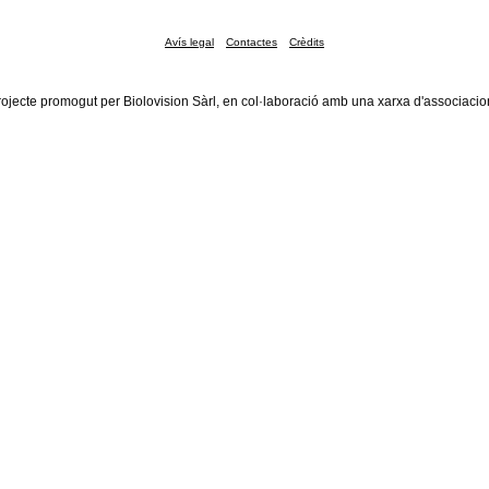
Avís legal
Contactes
Crèdits
rojecte promogut per Biolovision Sàrl, en col·laboració amb una xarxa d'associacio