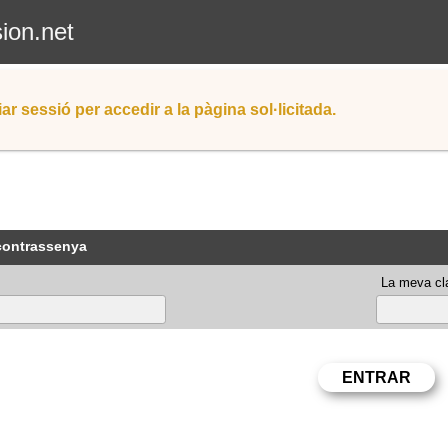
sion.net
iar sessió per accedir a la pàgina sol·licitada.
 contrassenya
La meva cla