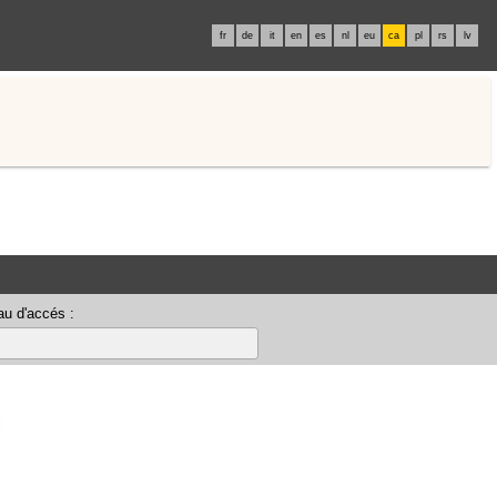
fr
de
it
en
es
nl
eu
ca
pl
rs
lv
u d'accés :