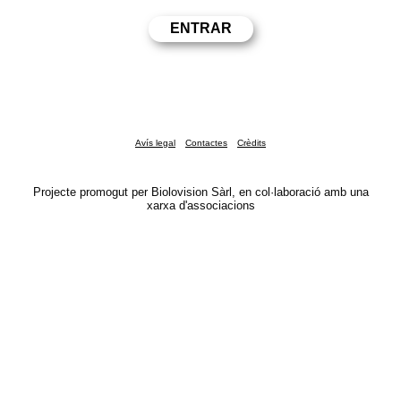
Avís legal
Contactes
Crèdits
Projecte promogut per Biolovision Sàrl, en col·laboració amb una
xarxa d'associacions