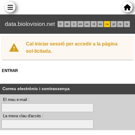
data.biolovision.net
fr
de
it
en
es
nl
eu
ca
pl
rs
lv
Cal iniciar sessió per accedir a la pàgina
sol·licitada.
ENTRAR
Correu electrònic i contrassenya
El meu e-mail :
La meva clau d'accés :