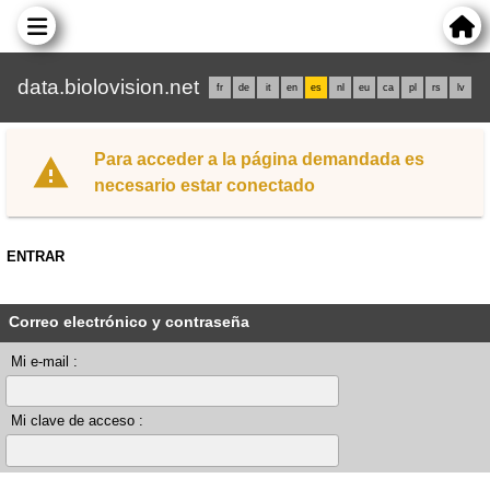
data.biolovision.net
fr
de
it
en
es
nl
eu
ca
pl
rs
lv
Para acceder a la página demandada es
necesario estar conectado
ENTRAR
Correo electrónico y contraseña
Mi e-mail :
Mi clave de acceso :