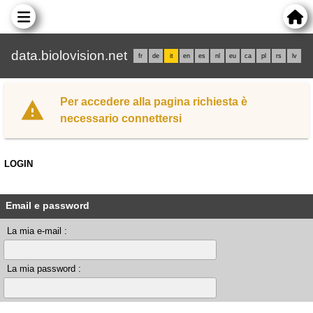
data.biolovision.net
fr
de
it
en
es
nl
eu
ca
pl
rs
lv
Per accedere alla pagina richiesta è
necessario connettersi
LOGIN
Email e password
La mia e-mail :
La mia password :