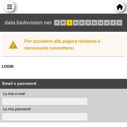
data.biolovision.net
fr
de
it
en
es
nl
eu
ca
pl
rs
lv
Per accedere alla pagina richiesta è
necessario connettersi
LOGIN
Email e password
La mia e-mail :
La mia password :