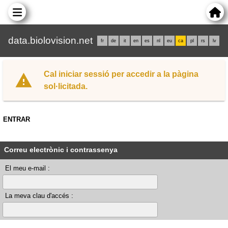
data.biolovision.net
fr
de
it
en
es
nl
eu
ca
pl
rs
lv
Cal iniciar sessió per accedir a la pàgina
sol·licitada.
ENTRAR
Correu electrònic i contrassenya
El meu e-mail :
La meva clau d'accés :