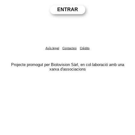
Avís legal
Contactes
Crèdits
Projecte promogut per Biolovision Sàrl, en col·laboració amb una
xarxa d'associacions