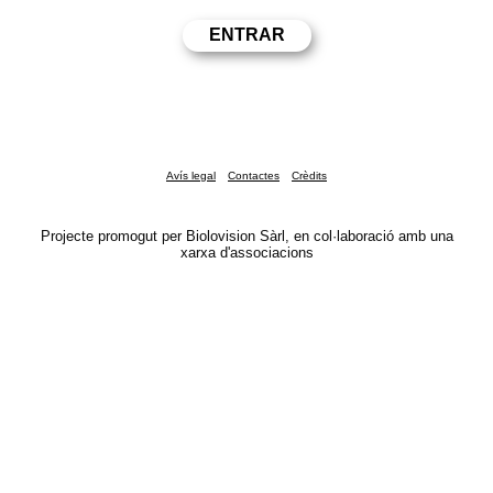
Avís legal
Contactes
Crèdits
Projecte promogut per Biolovision Sàrl, en col·laboració amb una
xarxa d'associacions