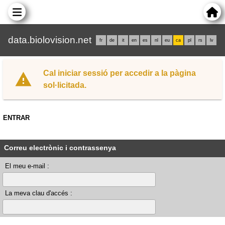
data.biolovision.net
fr
de
it
en
es
nl
eu
ca
pl
rs
lv
Cal iniciar sessió per accedir a la pàgina
sol·licitada.
ENTRAR
Correu electrònic i contrassenya
El meu e-mail :
La meva clau d'accés :