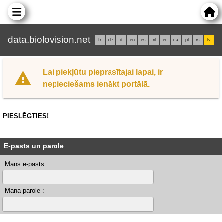
data.biolovision.net
fr
de
it
en
es
nl
eu
ca
pl
rs
lv
Lai piekļūtu pieprasītajai lapai, ir
nepieciešams ienākt portālā.
PIESLĒGTIES!
E-pasts un parole
Mans e-pasts :
Mana parole :