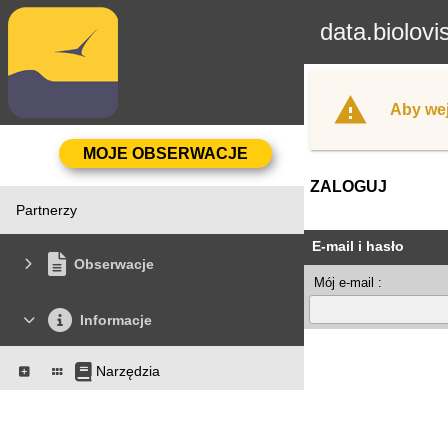
data.biolovi
Aby wej
ZALOGUJ
Partnerzy
E-mail i hasło
Obserwacje
Mój e-mail :
Informacje
Narzędzia