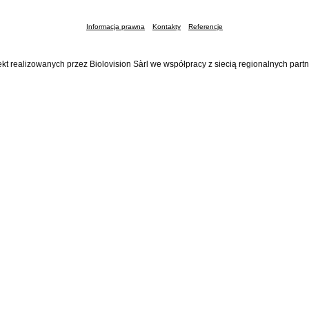
Informacja prawna
Kontakty
Referencje
ekt realizowanych przez Biolovision Sàrl we współpracy z siecią regionalnych part