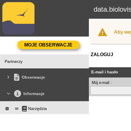
data.biolovi
Aby wej
ZALOGUJ
Partnerzy
E-mail i hasło
Obserwacje
Mój e-mail :
Informacje
Narzędzia