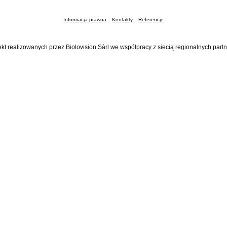
Informacja prawna
Kontakty
Referencje
ekt realizowanych przez Biolovision Sàrl we współpracy z siecią regionalnych part