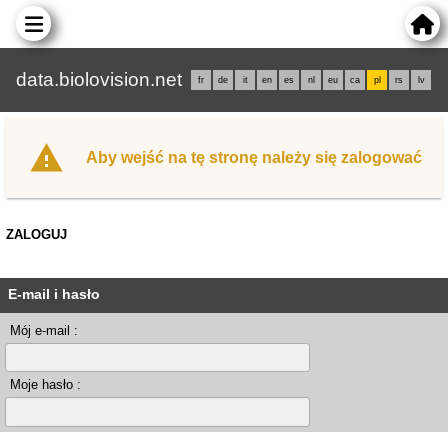
data.biolovision.net
fr
de
it
en
es
nl
eu
ca
pl
rs
lv
Aby wejść na tę stronę należy się zalogować
ZALOGUJ
E-mail i hasło
Mój e-mail :
Moje hasło :