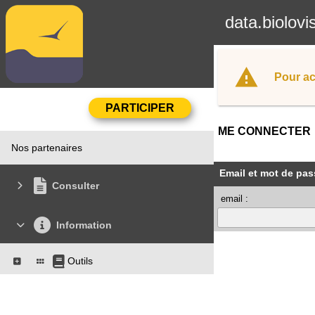
data.biolovi
Pour ac
ME CONNECTER
Nos partenaires
Email et mot de pas
Consulter
email :
Information
Outils