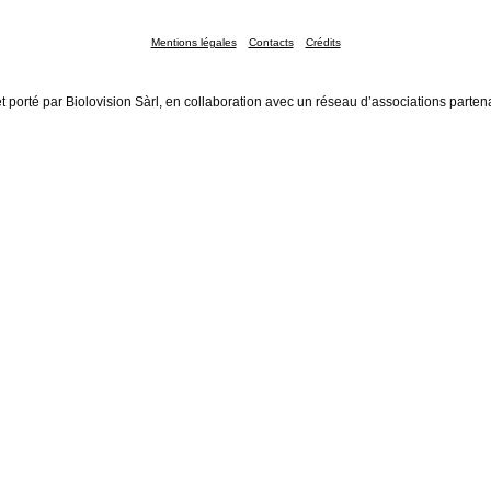
Mentions légales
Contacts
Crédits
t porté par Biolovision Sàrl, en collaboration avec un réseau d’associations parten