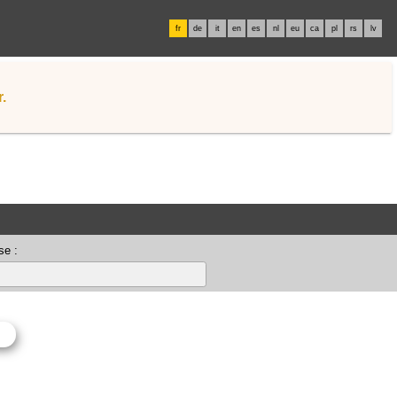
fr
de
it
en
es
nl
eu
ca
pl
rs
lv
.
se :