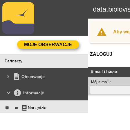
data.biolovi
Aby wej
ZALOGUJ
Partnerzy
E-mail i hasło
Obserwacje
Mój e-mail :
Informacje
Narzędzia