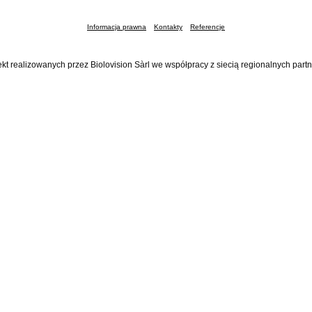
Informacja prawna
Kontakty
Referencje
ekt realizowanych przez Biolovision Sàrl we współpracy z siecią regionalnych part